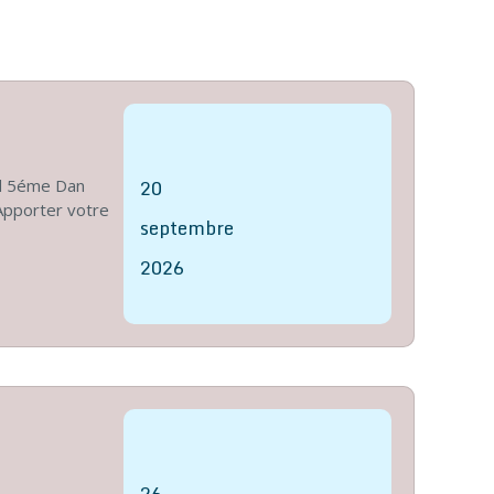
20
ud 5éme Dan
pporter votre
septembre
2026
26