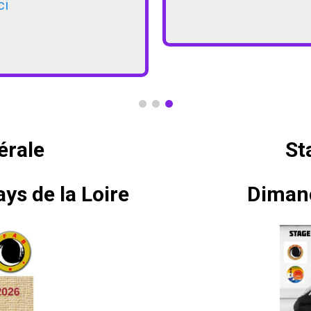
ci
érale
St
ays de la Loire
Diman