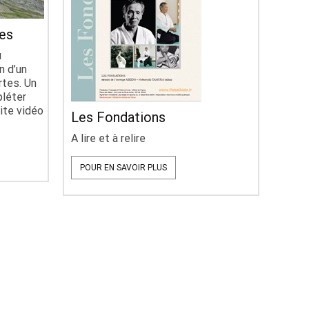
tes
u
n d’un
rtes. Un
pléter
ite vidéo
Les Fondations
A lire et à relire
POUR EN SAVOIR PLUS