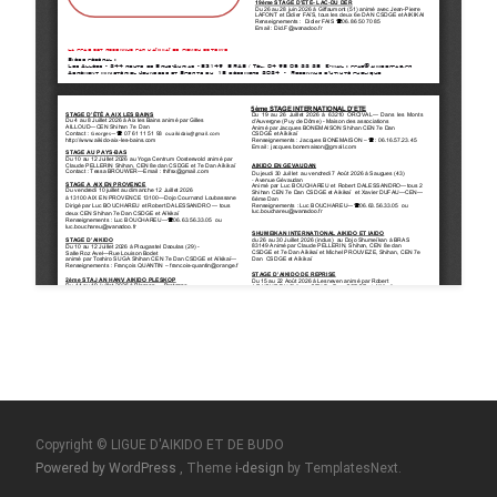
Copyright © LIGUE D'AIKIDO ET DE BUDO
Powered by WordPress
, Theme
i-design
by TemplatesNext.