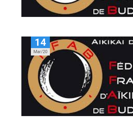
14
Mar/20