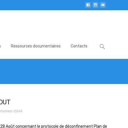
Search
s
Ressources documentaires
Contacts
for:
OUT
Younoos ISSAK
 28 Août concernant le protocole de déconfinement Plan de