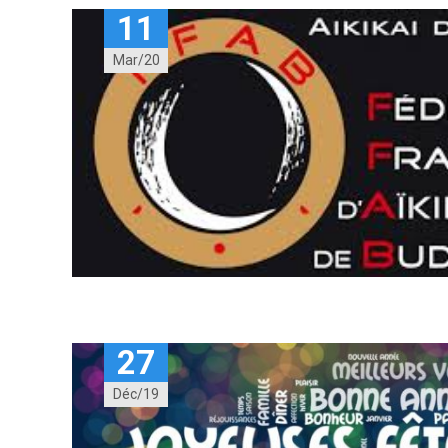
11
Mar/20
27
Déc/19