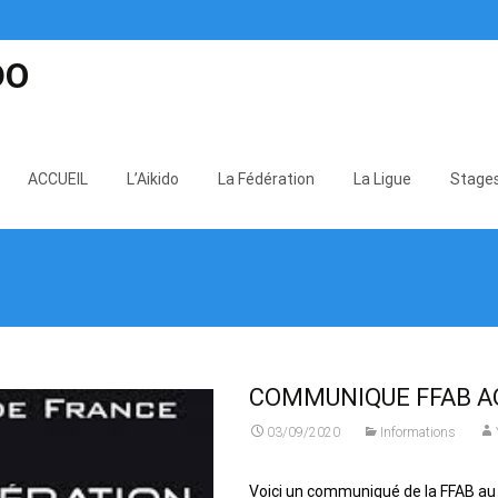
DO
Skip
to
ACCUEIL
L’Aikido
La Fédération
La Ligue
Stage
content
COMMUNIQUE FFAB A
03/09/2020
Informations
Voici un communiqué de la FFAB au