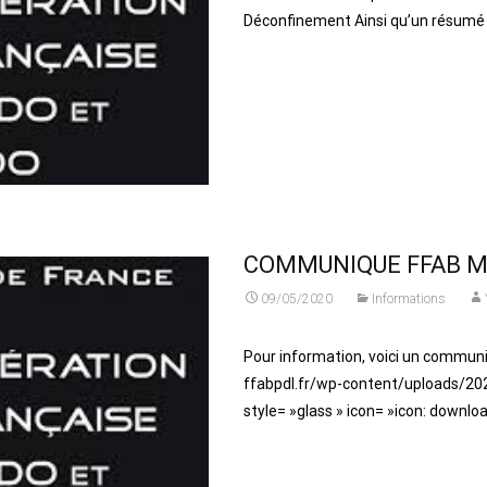
Déconfinement Ainsi qu’un résumé
Read More...
COMMUNIQUE FFAB M
09/05/2020
Informations
Pour information, voici un communi
ffabpdl.fr/wp-content/uploads/20
style= »glass » icon= »icon: downlo
Read More...