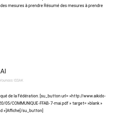
 des mesures à prendre Résumé des mesures à prendre
AI
Younoos ISSAK
qué de la Fédération. [su_button url= »http://www.aikido-
20/05/COMMUNIQUE-FFAB-7-mai.pdf » target= »blank »
ad »]Affiche[/su_button]