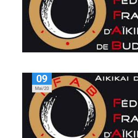
09
Mai/20