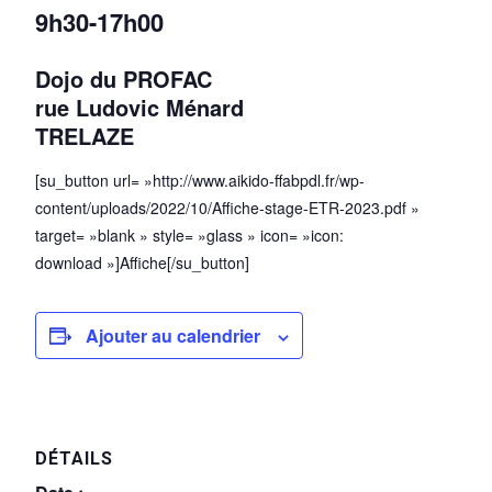
9h30-17h00
Dojo du PROFAC
rue Ludovic Ménard
TRELAZE
[su_button url= »http://www.aikido-ffabpdl.fr/wp-
content/uploads/2022/10/Affiche-stage-ETR-2023.pdf »
target= »blank » style= »glass » icon= »icon:
download »]Affiche[/su_button]
Ajouter au calendrier
DÉTAILS