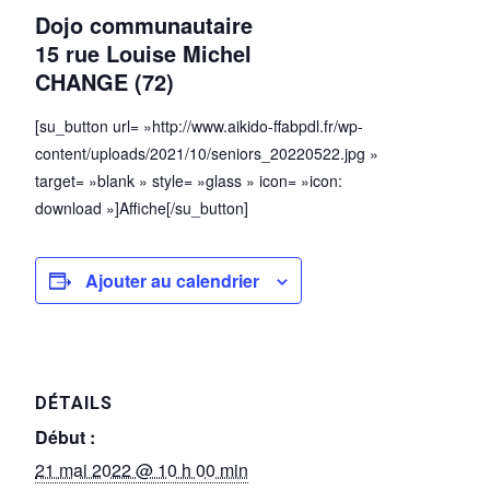
Dojo communautaire
15 rue Louise Michel
CHANGE (72)
[su_button url= »http://www.aikido-ffabpdl.fr/wp-
content/uploads/2021/10/seniors_20220522.jpg »
target= »blank » style= »glass » icon= »icon:
download »]Affiche[/su_button]
Ajouter au calendrier
DÉTAILS
Début :
21 mai 2022 @ 10 h 00 min