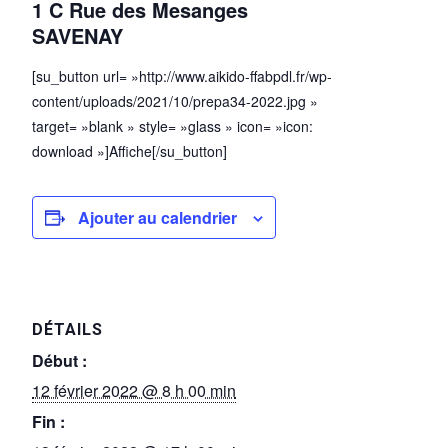
1 C Rue des Mesanges
SAVENAY
[su_button url= »http://www.aikido-ffabpdl.fr/wp-
content/uploads/2021/10/prepa34-2022.jpg »
target= »blank » style= »glass » icon= »icon:
download »]Affiche[/su_button]
Ajouter au calendrier
DÉTAILS
Début :
12 février 2022 @ 8 h 00 min
Fin :