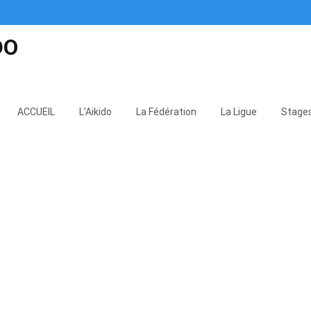
DO
Skip
to
ACCUEIL
L’Aikido
La Fédération
La Ligue
Stage
content