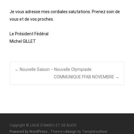
Je vous adresse mes cordiales salutations. Prenez soin de
vous et de vos proches.
Le Président Fédéral
Michel GILLET
Post
←
Nouvelle Saison – Nouvelle Olympiade
COMMUNIQUE FFAB NOVEMBRE
→
navigation
Copyright © LIGUE D'AIKIDO ET DE BUDO
Powered by WordPress
, Theme
i-design
by TemplatesNext.