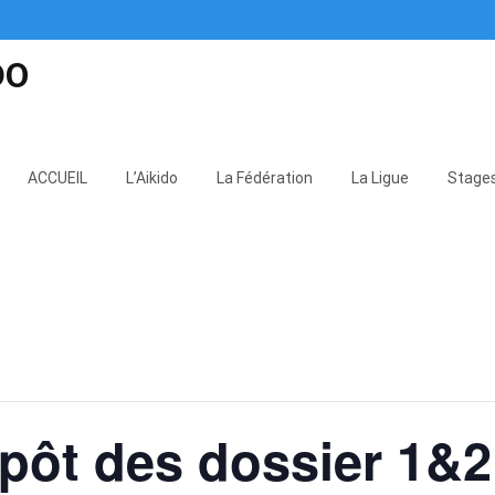
DO
Skip
to
ACCUEIL
L’Aikido
La Fédération
La Ligue
Stage
content
épôt des dossier 1&