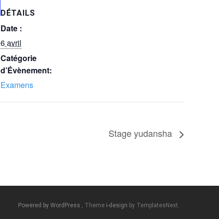
DÉTAILS
Date :
6 avril
Catégorie
d’Évènement:
Examens
Stage yudansha
Powered by WordPress
, Theme
i-design
by TemplatesNext.