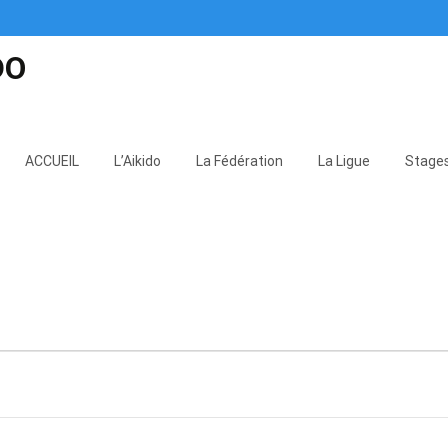
DO
Skip
to
ACCUEIL
L’Aikido
La Fédération
La Ligue
Stage
content