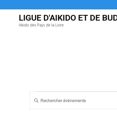
LIGUE D'AIKIDO ET DE BU
Aikido des Pays de la Loire
Évènements
R
S
e
a
i