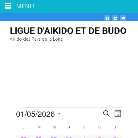
MENU
LIGUE D'AIKIDO ET DE BUDO
Aikido des Pays de la Loire
01/05/2026
Évènements
N
R
R
M
e
a
o
S
e
c
L
LUNDI
M
MARDI
M
MERCREDI
J
JEUDI
V
VENDREDI
S
SAMEDI
D
DIMANCHE
C
i
v
é
h
s