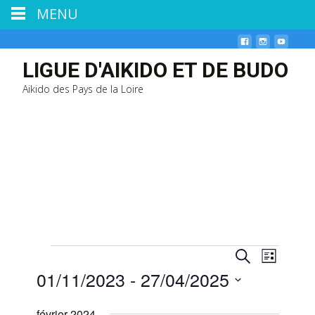
MENU
LIGUE D'AIKIDO ET DE BUDO
Aikido des Pays de la Loire
N
Évènements
R
R
L
e
a
01/11/2023
 - 
27/04/2025
i
e
c
s
v
h
S
t
c
i
février 2024
e