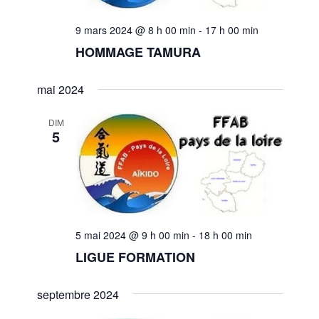
.
i
e
9 mars 2024 @ 8 h 00 min
-
17 h 00 min
g
m
HOMMAGE TAMURA
e
a
n
mai 2024
t
t
i
DIM
5
o
n
d
e
5 mai 2024 @ 9 h 00 min
-
18 h 00 min
LIGUE FORMATION
v
u
septembre 2024
e