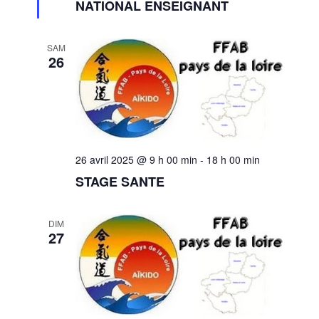
NATIONAL ENSEIGNANT
e
n
a
SAM
v
26
a
n
t
26 avril 2025 @ 9 h 00 min
-
18 h 00 min
STAGE SANTE
DIM
27