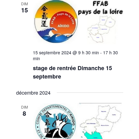
DIM
15
s
É
v
è
15 septembre 2024 @ 9 h 30 min
-
17 h 30
n
min
stage de rentrée Dimanche 15
e
septembre
m
décembre 2024
e
n
DIM
8
t
s